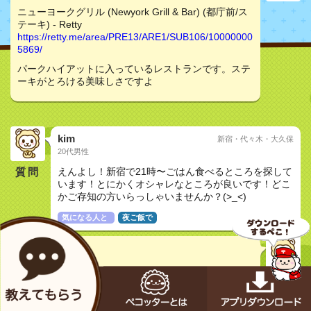
ニューヨークグリル (Newyork Grill & Bar) (都庁前/ス
テーキ) - Retty
https://retty.me/area/PRE13/ARE1/SUB106/10000000
5869/
パークハイアットに入っているレストランです。ステ
ーキがとろける美味しさですよ
kim
新宿・代々木・大久保
20代男性
質問
えんよし！新宿で21時〜ごはん食べるところを探して
います！とにかくオシャレなところが良いです！どこ
かご存知の方いらっしゃいませんか？(>_<)
気になる人と
夜ご飯で
マロン
30代女性
ニューヨークグリル (Newyork Grill & Bar) (都庁前/ス
テーキ) - Retty
https://retty.me/area/PRE13/ARE1/SUB106/10000000