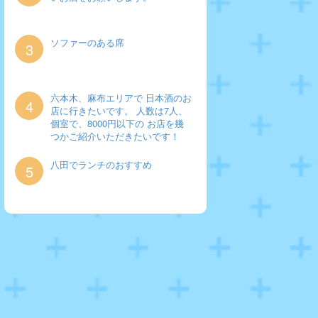
ソファーのある席
3
六本木、麻布エリアで 日本酒のお
4
店に行きたいです。 人数は7人、
個室で、8000円以下の お店を幾
つかご紹介いただきたいです！
八田でランチのおすすめ
5