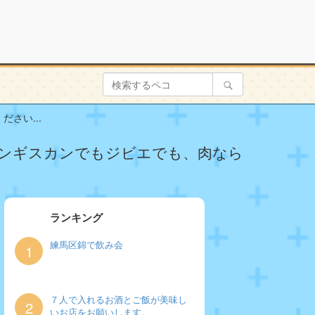
さい...
ンギスカンでもジビエでも、肉なら
ランキング
練馬区錦で飲み会
1
７人で入れるお酒とご飯が美味し
2
いお店をお願いします。