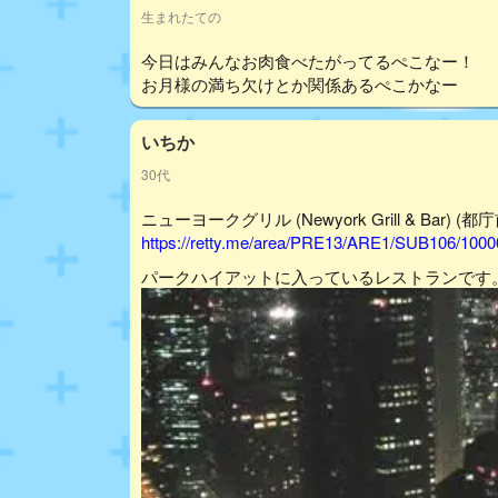
生まれたての
今日はみんなお肉食べたがってるぺこなー！
お月様の満ち欠けとか関係あるぺこかなー
いちか
30代
ニューヨークグリル (Newyork Grill & Bar) (都庁
https://retty.me/area/PRE13/ARE1/SUB106/100
パークハイアットに入っているレストランです