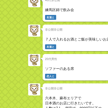
練馬区錦で飲み会
友達と
非公開非公開
７人で入れるお酒とご飯が美味しいお
友達と
20代男性
ソファーのある席
恋人と
非公開非公開
六本木、麻布エリアで
日本酒のお店に行きたいです。
人数は7人、個室で、8000円以下の