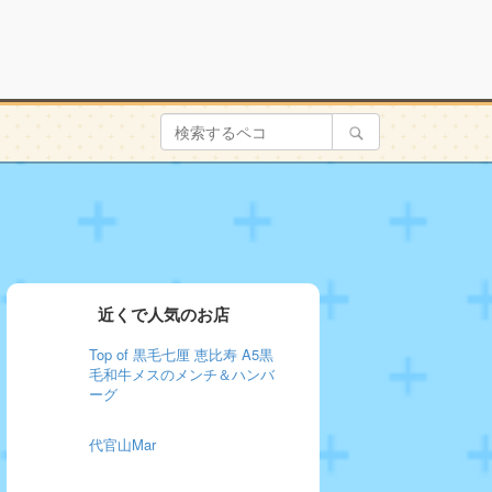
近くで人気のお店
Top of 黒毛七厘 恵比寿 A5黒
毛和牛メスのメンチ＆ハンバ
ーグ
代官山Mar