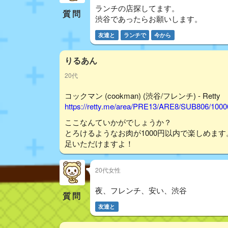
ランチの店探してます。
質問
渋谷であったらお願いします。
友達と
ランチで
今から
りるあん
20代
コックマン (cookman) (渋谷/フレンチ) - Retty
https://retty.me/area/PRE13/ARE8/SUB806/100
ここなんていかがでしょうか？
とろけるようなお肉が1000円以内で楽しめます
足いただけますよ！
20代女性
夜、フレンチ、安い、渋谷
質問
友達と