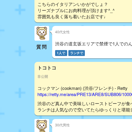
こちらのイタリアンいかがでしょ？
リーズナブルにお肉料理が頂けます^_^
雰囲気も良く落ち着いたお店です♩
40代女性
渋谷の道玄坂エリアで禁煙で1人での
質問
1人で
ランチで
トコトコ
非公開
コックマン (cookman) (渋谷/フレンチ) - Retty
https://retty.me/area/PRE13/ARE8/SUB806/100
渋谷のど真ん中で美味しいローストビーフが食
ランチは人気なので空いてたらゆっくりと堪能
30代男性