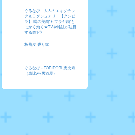
ぐるなび - 大人のエキゾチッ
ク＆ラグジュアリー【クンビ
ラ】 噂の美鍋”ヒマラヤ鍋”と
にかく効く★TVや雑誌が注目
する鍋1位
板蕎麦 香り家
ぐるなび - TORIDORI 恵比寿
（恵比寿/居酒屋）