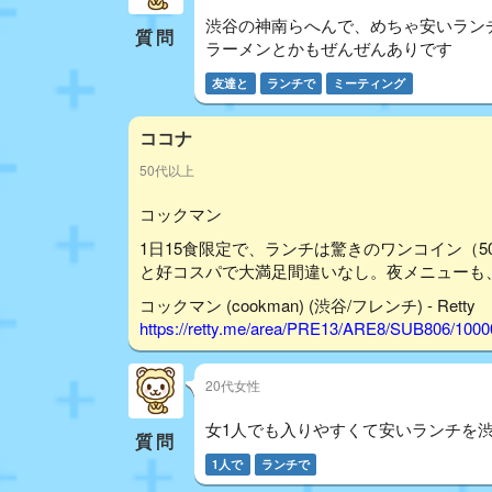
渋谷の神南らへんで、めちゃ安いラン
質問
ラーメンとかもぜんぜんありです
友達と
ランチで
ミーティング
ココナ
50代以上
コックマン
1日15食限定で、ランチは驚きのワンコイン（5
と好コスパで大満足間違いなし。夜メニューも
コックマン (cookman) (渋谷/フレンチ) - Retty
https://retty.me/area/PRE13/ARE8/SUB806/100
20代女性
女1人でも入りやすくて安いランチを
質問
1人で
ランチで