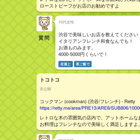
ローストビーフがお店のお勧めですよ
10代女性
渋谷で美味しいお店を教えてください
質問
イタリアンフレンチ和食なんでも！
お酒ものみます。
4000-5000円くらいで！
友達と
夜ご飯で
トコトコ
非公開
コックマン (cookman) (渋谷/フレンチ) - Retty
https://retty.me/area/PRE13/ARE8/SUB806/100
レトロな木の雰囲気の店内で、アットホームな
お料理はフレンチなので美味しく満足しますよ