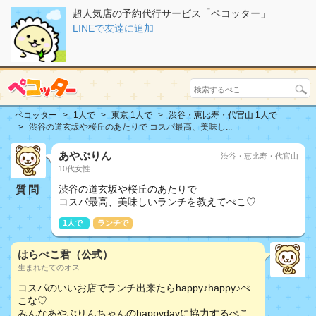
超人気店の予約代行サービス「ペコッター」
LINEで友達に追加
ペコッター
1人で
東京 1人で
渋谷・恵比寿・代官山 1人で
渋谷の道玄坂や桜丘のあたりで コスパ最高、美味し...
あやぷりん
渋谷・恵比寿・代官山
10代女性
質問
渋谷の道玄坂や桜丘のあたりで
コスパ最高、美味しいランチを教えてぺこ♡
1人で
ランチで
はらぺこ君（公式）
生まれたてのオス
コスパのいいお店でランチ出来たらhappy♪happy♪ぺ
こな♡
みんなあやぷりんちゃんのhappydayに協力するぺこ