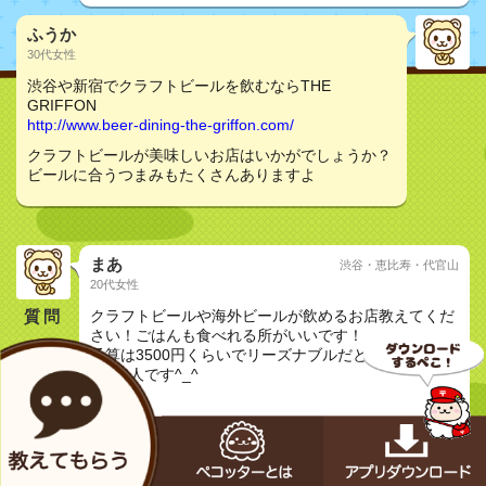
ふうか
30代女性
渋谷や新宿でクラフトビールを飲むならTHE
GRIFFON
http://www.beer-dining-the-griffon.com/
クラフトビールが美味しいお店はいかがでしょうか？
ビールに合うつまみもたくさんありますよ
まあ
渋谷・恵比寿・代官山
20代女性
質問
クラフトビールや海外ビールが飲めるお店教えてくだ
さい！ごはんも食べれる所がいいです！
予算は3500円くらいでリーズナブルだと嬉しい^_^女
の子2人です^_^
女子会
うーたん
30代女性