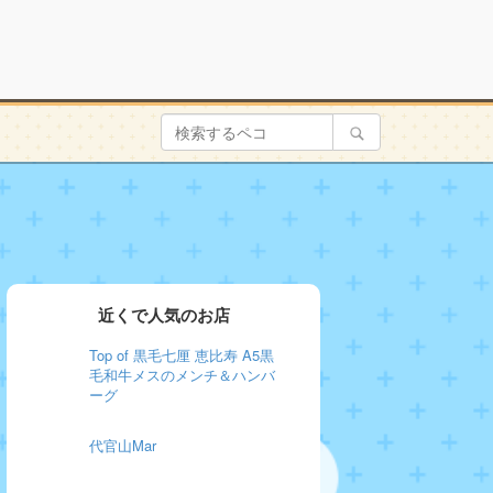
近くで人気のお店
Top of 黒毛七厘 恵比寿 A5黒
毛和牛メスのメンチ＆ハンバ
ーグ
代官山Mar