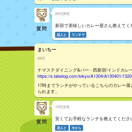
20代男性
新宿で美味しいカレー屋さん教えてく
質問
恋人と
ランチで
まいちー
30代
ナマステダイニング&バー - 西新宿/インドカレー
https://s.tabelog.com/tokyo/A1304/A130401/132
17時までランチがやっているこちらのカレー屋
られます。
10代女性
安くてお手軽なランチを教えてくださ
質問
恋人と
今から