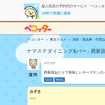
超人気店の予約代行サービス「ペコッタ
LINEで友達に追加
ペコッター
東京グルメ
渋谷・恵比寿・代官
ナマステダイニング&バー - 西新宿
20代女性
西新宿あたりで美味しいチーズナンの
質問
1人で
今から
みずき
30代