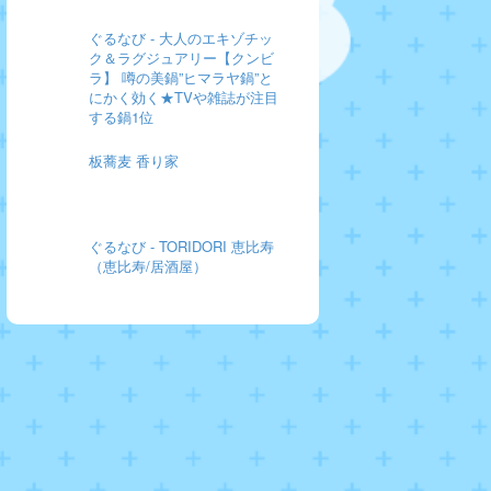
ぐるなび - 大人のエキゾチッ
ク＆ラグジュアリー【クンビ
ラ】 噂の美鍋”ヒマラヤ鍋”と
にかく効く★TVや雑誌が注目
する鍋1位
板蕎麦 香り家
ぐるなび - TORIDORI 恵比寿
（恵比寿/居酒屋）