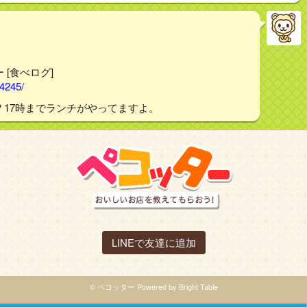
 [食べログ]
04245/
 17時までランチがやってますよ。
LINEで友達に追加
© ペコッター Powered by Bright Table