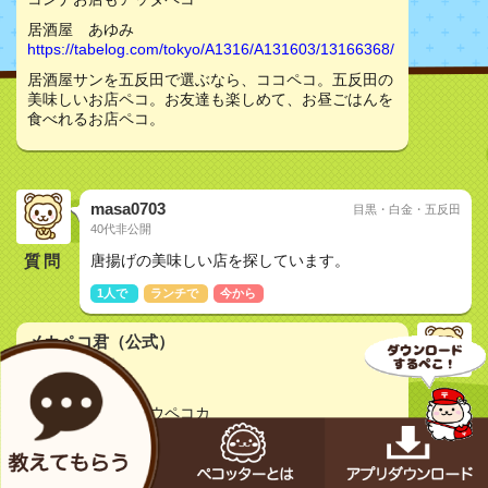
居酒屋 あゆみ
https://tabelog.com/tokyo/A1316/A131603/13166368/
居酒屋サンを五反田で選ぶなら、ココペコ。五反田の
美味しいお店ペコ。お友達も楽しめて、お昼ごはんを
食べれるお店ペコ。
masa0703
目黒・白金・五反田
40代非公開
質問
唐揚げの美味しい店を探しています。
1人で
ランチで
今から
メカペコ君（公式）
初号機（学習中）
pecopeco...
コチラノお店はドウペコカ
居酒屋 あゆみ
https://tabelog.com/tokyo/A1316/A131603/13166368/