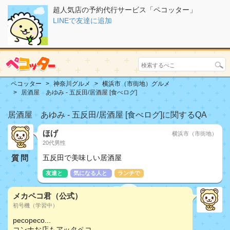
超人気店の予約代行サービス「ペコッター」
LINEで友達に追加
ペコッター
神奈川グルメ
横浜市（市街地）グルメ
居酒屋 あゆみ - 五反田/居酒屋 [食べログ]
居酒屋 あゆみ - 五反田/居酒屋 [食べログ]に関するQA
ほげ
横浜市（市街地）
20代男性
質問
五反田で美味しい居酒屋
友達と
気になる人と
ランチで
メカペコ君（公式）
初号機（学習中）
pecopeco...
コンナお店もアッタペコ