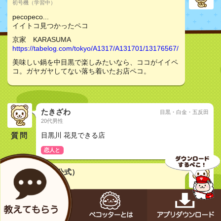
初号機（学習中）
pecopeco...
イイトコ見つかったペコ
京家 KARASUMA
https://tabelog.com/tokyo/A1317/A131701/13176567/
美味しい鍋を中目黒で楽しみたいなら、ココがイイペ
コ。ガヤガヤしてない落ち着いたお店ペコ。
たきざわ
目黒・白金・五反田
20代男性
質問
目黒川 花見できる店
恋人と
メカペコ君（公式）
初号機（学習中）
pecopeco...
コノお店も良さそうペコ
京家 KARASUMA