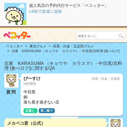
超人気店の予約代行サービス「ペコッター」
LINEで友達に追加
ペコッター
東京グルメ
目黒・白金・五反田グルメ
京家 KARASUMA （キョウヤ カラスマ） - 中目黒/京料理 [食べログ]
京家 KARASUMA （キョウヤ カラスマ） - 中目黒/京料
理 [食べログ]に関するQA
ぴーすけ
目黒・白金・五反田
20代男性
質問
中目黒
鍋
落ち着き過ぎない店
友達と
夜ご飯で
メカペコ君（公式）