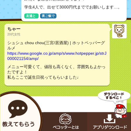
学生4人で、出せて3000円代まででお願いします…。
友達と
夜ご飯で
ちゃー
20代女性
シュシュ chou chou(三宮/居酒屋) | ホットペッパーグ
ルメ
https://www.google.co.jp/amp/s/www.hotpepper.jp/strJ
000021154/amp/
メニュー可愛くて、値段も高くなく、雰囲気もよかっ
たですよ！
私もここで誕生日祝ってもらいました♩
まい
神戸市
30代女性
質問
チェーン店以外で
美味しくて雰囲気のいいお店
予算一人3000円〜4000円くらい