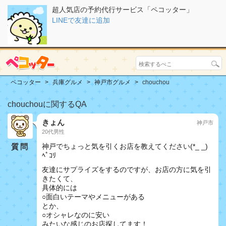
超人気店の予約代行サービス「ペコッター」
LINEで友達に追加
ペコッター
兵庫グルメ
神戸市グルメ
chouchou
chouchouに関するQA
きょん
神戸市
20代男性
質問
神戸でちょっと気を引くお店を教えてください(*_ _)
ﾍﾟｺﾘ
友達にサプライズをするのですが、お店の方に気を引
きたくて、
具体的には
○面白いテーマやメニューがある
とか、
○オシャレなのに安い
みたいな感じのお店探してます！