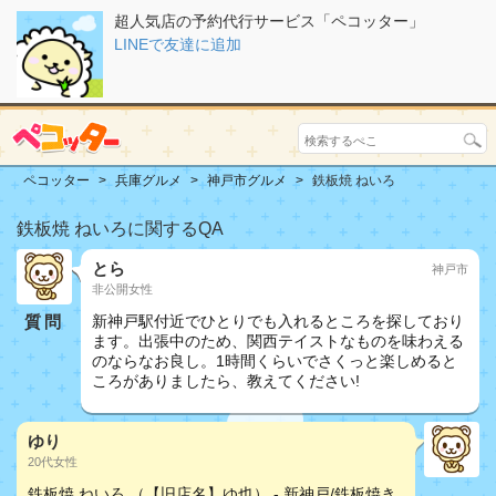
超人気店の予約代行サービス「ペコッター」
LINEで友達に追加
ペコッター
兵庫グルメ
神戸市グルメ
鉄板焼 ねいろ
鉄板焼 ねいろに関するQA
とら
神戸市
非公開女性
質問
新神戸駅付近でひとりでも入れるところを探しており
ます。出張中のため、関西テイストなものを味わえる
のならなお良し。1時間くらいでさくっと楽しめると
ころがありましたら、教えてください!
ゆり
20代女性
鉄板焼 ねいろ （【旧店名】ゆ也） - 新神戸/鉄板焼き