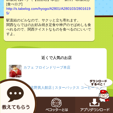
[食べログ]
http://s.tabelog.com/hyogo/A2801/A280103/2801619
5/
駅直結のビルなので、サクッと立ち寄れます。
関西ならではのお好み焼き定食や神戸のそばめしも食
べれるので、関西テイストなものを食べるのにいいで
すよ。
近くで人気のお店
カフェ フロインドリーブ本店
神戸北野異人館店 | スターバックス コーヒー ジャ
パン
鉄板焼 ねいろ