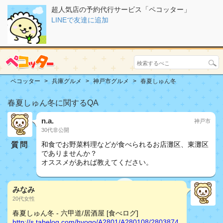
超人気店の予約代行サービス「ペコッター」
LINEで友達に追加
ペコッター
兵庫グルメ
神戸市グルメ
春夏しゅん冬
春夏しゅん冬に関するQA
n.a.
神戸市
30代非公開
質問
和食でお野菜料理などが食べられるお店灘区、東灘区
でありませんか？
オススメがあれば教えてください。
みなみ
20代女性
春夏しゅん冬 - 六甲道/居酒屋 [食べログ]
http://s.tabelog.com/hyogo/A2801/A280108/2803874