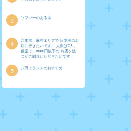
ソファーのある席
3
六本木、麻布エリアで 日本酒のお
4
店に行きたいです。 人数は7人、
個室で、8000円以下の お店を幾
つかご紹介いただきたいです！
八田でランチのおすすめ
5