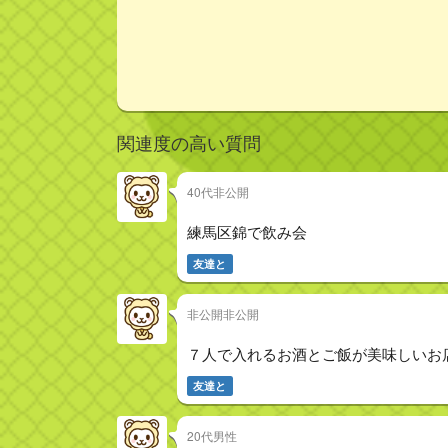
関連度の高い質問
40代非公開
練馬区錦で飲み会
友達と
非公開非公開
７人で入れるお酒とご飯が美味しいお
友達と
20代男性