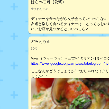
はらぺこ君（公式）
生まれたての
ディナーを食べながら女子会っていいぺこな♫
友達と楽しく食べるディナーは、とってもおい
いいお店が見つかるといいぺこな♪
どらえもん
30代
Vivo （ヴィーヴォ） - 三宮/イタリアン [食べログ
https://www.google.co.jp/amp/s/s.tabelog.com/
ここなんかどうでしょうか^_^おしゃれなイタ
ょうか^_^