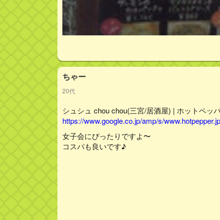
ちゃー
20代
シュシュ chou chou(三宮/居酒屋) | ホットペ
https://www.google.co.jp/amp/s/www.hotpepper.j
女子会にぴったりですよ〜
コスパも良いです♪