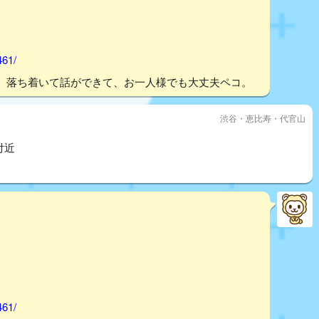
461/
。落ち着いて話ができて、お一人様でも大丈夫ペコ。
渋谷・恵比寿・代官山
付近
461/