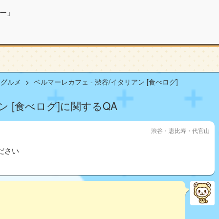
ー」
山グルメ
ベルマーレカフェ - 渋谷/イタリアン [食べログ]
ン [食べログ]に関するQA
渋谷・恵比寿・代官山
ださい