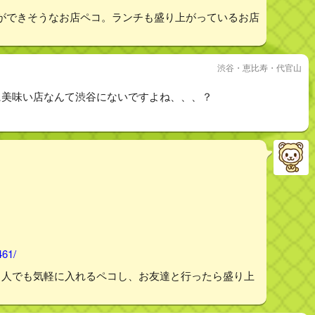
ができそうなお店ペコ。ランチも盛り上がっているお店
渋谷・恵比寿・代官山
に美味い店なんて渋谷にないですよね、、、？
461/
1人でも気軽に入れるペコし、お友達と行ったら盛り上