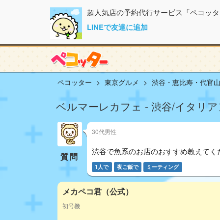
超人気店の予約代行サービス「ペコッタ
LINEで友達に追加
ペコッター
東京グルメ
渋谷・恵比寿・代官
ベルマーレカフェ - 渋谷/イタリア
30代男性
渋谷で魚系のお店のおすすめ教えてく
質問
1人で
夜ご飯で
ミーティング
メカペコ君（公式）
初号機