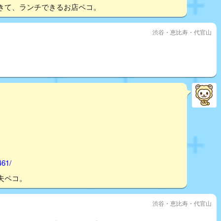
きて、ランチできるお店ペコ。
渋谷・恵比寿・代官山
461/
夫ペコ。
渋谷・恵比寿・代官山