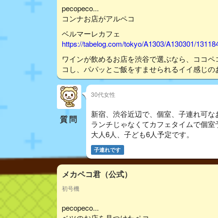
pecopeco...
コンナお店がアルペコ
ベルマーレカフェ
https://tabelog.com/tokyo/A1303/A130301/13118
ワインが飲めるお店を渋谷で選ぶなら、ココペ
コし、パパッとご飯をすませられるイイ感じの
30代女性
新宿、渋谷近辺で、個室、子連れ可な
質問
ランチじゃなくてカフェタイムで個室
大人6人、子ども6人予定です。
子連れです
メカペコ君（公式）
初号機
pecopeco...
ベツのお店を見つけたペコ