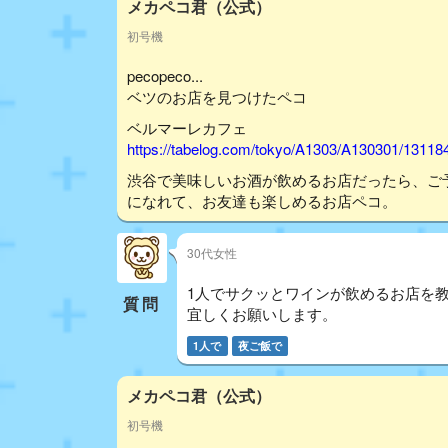
メカペコ君（公式）
初号機
pecopeco...
ベツのお店を見つけたペコ
ベルマーレカフェ
https://tabelog.com/tokyo/A1303/A130301/13118
渋谷で美味しいお酒が飲めるお店だったら、ご予
になれて、お友達も楽しめるお店ペコ。
30代女性
1人でサクッとワインが飲めるお店を
質問
宜しくお願いします。
1人で
夜ご飯で
メカペコ君（公式）
初号機