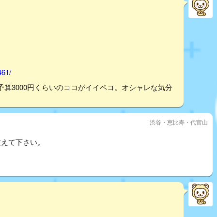
461/
算3000円くらいのココがイイペコ。オシャレな気分
渋谷・恵比寿・代官山
教えて下さい。