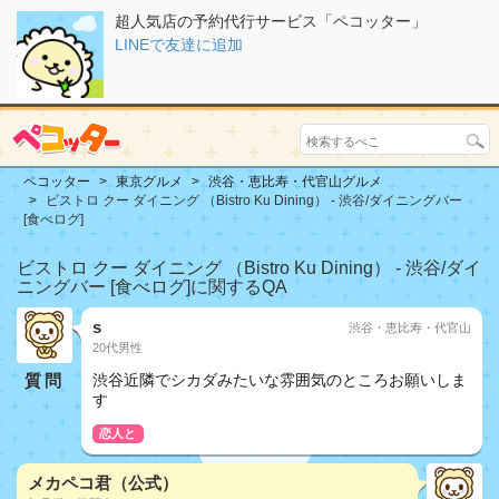
超人気店の予約代行サービス「ペコッター」
LINEで友達に追加
ペコッター
東京グルメ
渋谷・恵比寿・代官山グルメ
ビストロ クー ダイニング （Bistro Ku Dining） - 渋谷/ダイニングバー
[食べログ]
ビストロ クー ダイニング （Bistro Ku Dining） - 渋谷/ダイ
ニングバー [食べログ]に関するQA
s
渋谷・恵比寿・代官山
20代男性
質問
渋谷近隣でシカダみたいな雰囲気のところお願いしま
す
恋人と
メカペコ君（公式）