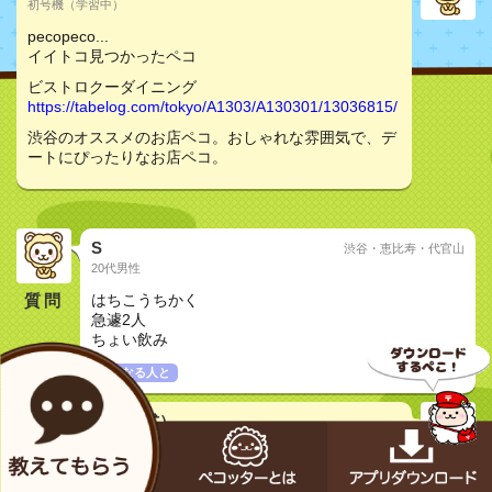
初号機（学習中）
pecopeco...
イイトコ見つかったペコ
ビストロクーダイニング
https://tabelog.com/tokyo/A1303/A130301/13036815/
渋谷のオススメのお店ペコ。おしゃれな雰囲気で、デ
ートにぴったりなお店ペコ。
S
渋谷・恵比寿・代官山
20代男性
質問
はちこうちかく
急遽2人
ちょい飲み
気になる人と
メカペコ君（公式）
初号機（学習中）
pecopeco...