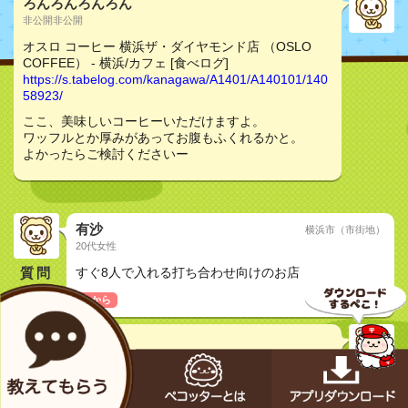
ろんろんろんろん
非公開非公開
オスロ コーヒー 横浜ザ・ダイヤモンド店 （OSLO
COFFEE） - 横浜/カフェ [食べログ]
https://s.tabelog.com/kanagawa/A1401/A140101/140
58923/
ここ、美味しいコーヒーいただけますよ。
ワッフルとか厚みがあってお腹もふくれるかと。
よかったらご検討くださいー
有沙
横浜市（市街地）
20代女性
質問
すぐ8人で入れる打ち合わせ向けのお店
今から
真琴c
40代女性
オスロ コーヒー 横浜ザ・ダイヤモンド店 （OSLO
COFFEE） - 横浜/カフェ [食べログ]