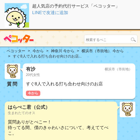
超人気店の予約代行サービス「ペコッター」
LINEで友達に追加
ペコッター
今から
神奈川 今から
横浜市（市街地） 今から
すぐ8人で入れる打ち合わせ向けのお店...
有沙
横浜市（市街地）
20代女性
質問
すぐ8人で入れる打ち合わせ向けのお店
今から
はらぺこ君（公式）
生まれたてのオス
質問ありがとぺこー！
待ってる間、僕のきゃわいさについて、考えててぺ
こ。