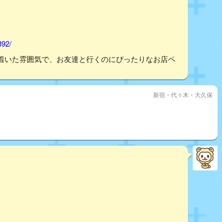
392/
着いた雰囲気で、お友達と行くのにぴったりなお店ペ
新宿・代々木・大久保