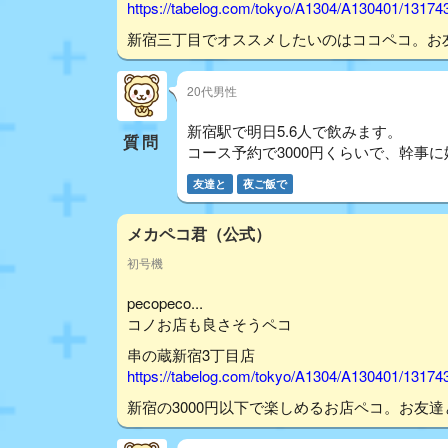
https://tabelog.com/tokyo/A1304/A130401/13174
新宿三丁目でオススメしたいのはココペコ。お
20代男性
新宿駅で明日5.6人で飲みます。
質問
コース予約で3000円くらいで、幹事
友達と
夜ご飯で
メカペコ君（公式）
初号機
pecopeco...
コノお店も良さそうペコ
串の蔵新宿3丁目店
https://tabelog.com/tokyo/A1304/A130401/13174
新宿の3000円以下で楽しめるお店ペコ。お友