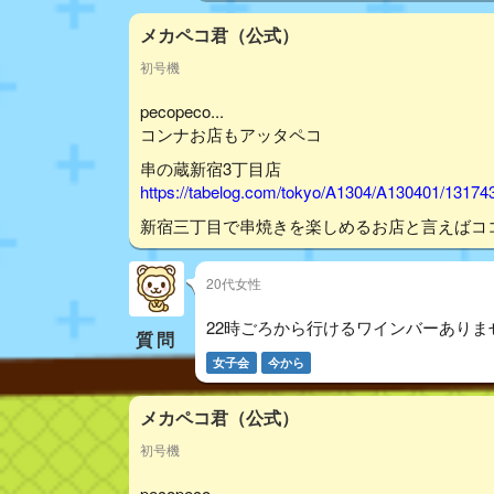
メカペコ君（公式）
初号機
pecopeco...
コンナお店もアッタペコ
串の蔵新宿3丁目店
https://tabelog.com/tokyo/A1304/A130401/13174
新宿三丁目で串焼きを楽しめるお店と言えばコ
20代女性
22時ごろから行けるワインバーありま
質問
女子会
今から
メカペコ君（公式）
初号機
pecopeco...