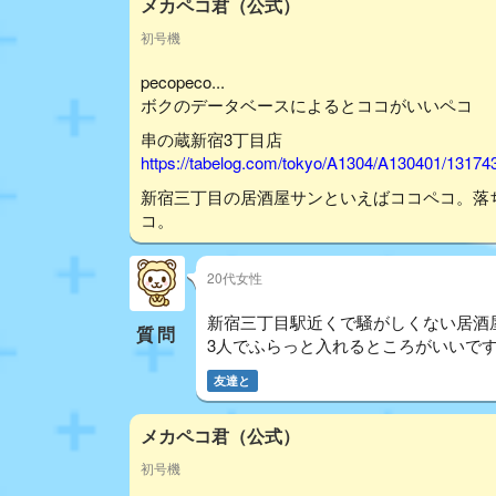
メカペコ君（公式）
初号機
pecopeco...
ボクのデータベースによるとココがいいペコ
串の蔵新宿3丁目店
https://tabelog.com/tokyo/A1304/A130401/13174
新宿三丁目の居酒屋サンといえばココペコ。落
コ。
20代女性
新宿三丁目駅近くで騒がしくない居酒
質問
3人でふらっと入れるところがいいで
友達と
メカペコ君（公式）
初号機