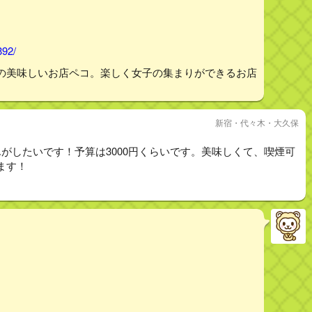
392/
の美味しいお店ペコ。楽しく女子の集まりができるお店
新宿・代々木・大久保
がしたいです！予算は3000円くらいです。美味しくて、喫煙可
ます！