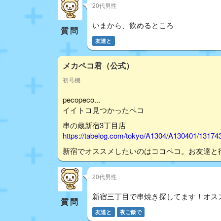
20代男性
いまから、飲めるところ
質問
友達と
メカペコ君（公式）
初号機
pecopeco...
イイトコ見つかったペコ
串の蔵新宿3丁目店
https://tabelog.com/tokyo/A1304/A130401/13174
新宿でオススメしたいのはココペコ。お友達と
20代男性
新宿三丁目で串焼き探してます！オス
質問
友達と
夜ご飯で