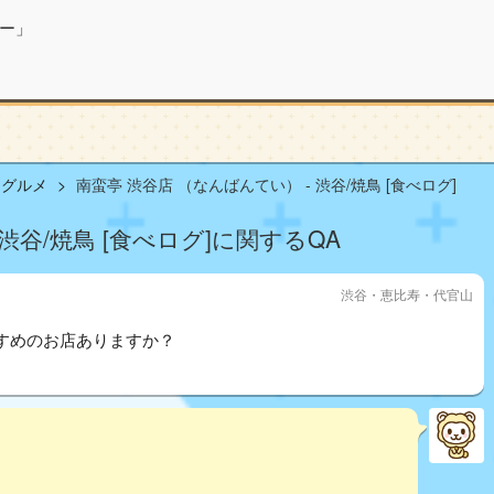
ー」
山グルメ
南蛮亭 渋谷店 （なんばんてい） - 渋谷/焼鳥 [食べログ]
渋谷/焼鳥 [食べログ]に関するQA
渋谷・恵比寿・代官山
すめのお店ありますか？