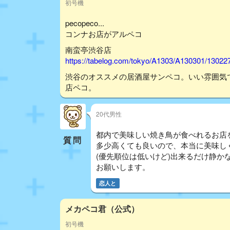
初号機
pecopeco...
コンナお店がアルペコ
南蛮亭渋谷店
https://tabelog.com/tokyo/A1303/A130301/13022
渋谷のオススメの居酒屋サンペコ。いい雰囲気
店ペコ。
20代男性
都内で美味しい焼き鳥が食べれるお店
質問
多少高くても良いので、本当に美味し
(優先順位は低いけど)出来るだけ静か
お願いします。
恋人と
メカペコ君（公式）
初号機