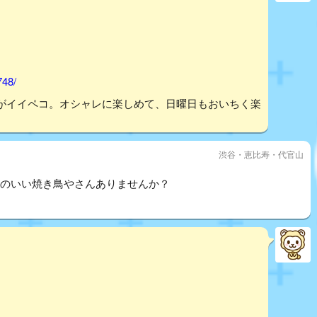
748/
がイイペコ。オシャレに楽しめて、日曜日もおいちく楽
渋谷・恵比寿・代官山
囲気のいい焼き鳥やさんありませんか？