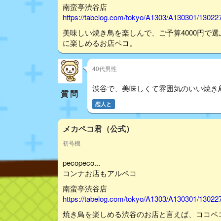
南蛮亭渋谷店
https://tabelog.com/tokyo/A1303/A130301/13022
美味しい焼き鳥を楽しんで、ご予算4000円で
に楽しめるお店ペコ。
40代男性
渋谷で、美味しくて雰囲気のいい焼き
質問
恋人と
メカペコ君（公式）
初号機
pecopeco...
コンナお店もアルペコ
南蛮亭渋谷店
https://tabelog.com/tokyo/A1303/A130301/13022
焼き鳥を楽しめる渋谷のお店と言えば、ココペ