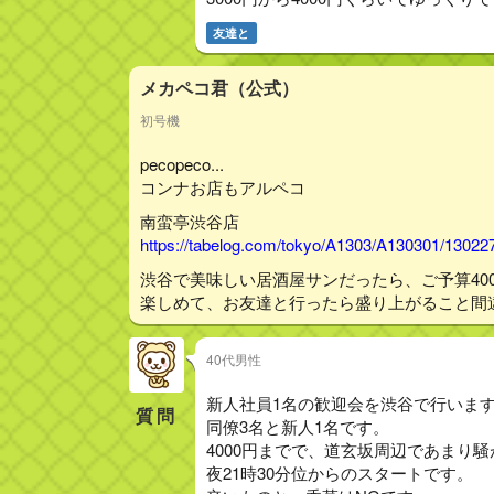
友達と
メカペコ君（公式）
初号機
pecopeco...
コンナお店もアルペコ
南蛮亭渋谷店
https://tabelog.com/tokyo/A1303/A130301/13022
渋谷で美味しい居酒屋サンだったら、ご予算40
楽しめて、お友達と行ったら盛り上がること間
40代男性
新人社員1名の歓迎会を渋谷で行いま
質問
同僚3名と新人1名です。
4000円までで、道玄坂周辺であまり
夜21時30分位からのスタートです。