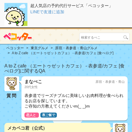
超人気店の予約代行サービス「ペコッター」
LINEで友達に追加
ペコッター
東京グルメ
原宿・表参道・青山グルメ
A to Z cafe （エートゥゼットカフェ） - 表参道/カフェ [食べログ]
A to Z cafe （エートゥゼットカフェ） - 表参道/カフェ [食
べログ]に関するQA
まなぺこ
原宿・表参道・青山
20代女性
質問
表参道でリーズナブルに美味しいお肉料理が食べられ
るお店を探しています。
ご存知の方教えてくださいm(_ _)m
恋人と
夜ご飯で
メカペコ君（公式）