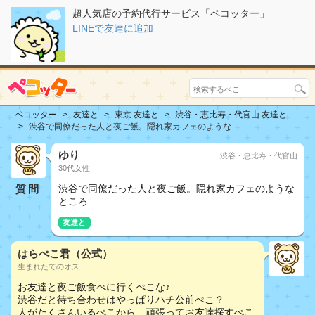
超人気店の予約代行サービス「ペコッター」
LINEで友達に追加
ペコッター
友達と
東京 友達と
渋谷・恵比寿・代官山 友達と
渋谷で同僚だった人と夜ご飯。隠れ家カフェのような...
ゆり
渋谷・恵比寿・代官山
30代女性
質問
渋谷で同僚だった人と夜ご飯。隠れ家カフェのような
ところ
友達と
はらぺこ君（公式）
生まれたてのオス
お友達と夜ご飯食べに行くぺこな♪
渋谷だと待ち合わせはやっぱりハチ公前ぺこ？
人がたくさんいるぺこから、頑張ってお友達探すぺこ