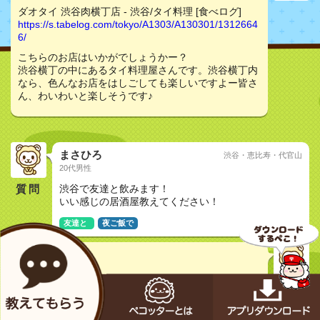
ダオタイ 渋谷肉横丁店 - 渋谷/タイ料理 [食べログ]
https://s.tabelog.com/tokyo/A1303/A130301/1312664
6/
こちらのお店はいかがでしょうかー？
渋谷横丁の中にあるタイ料理屋さんです。渋谷横丁内
なら、色んなお店をはしごしても楽しいですよー皆さ
ん、わいわいと楽しそうです♪
まさひろ
渋谷・恵比寿・代官山
20代男性
質問
渋谷で友達と飲みます！
いい感じの居酒屋教えてください！
友達と
夜ご飯で
どんちゃく
30代非公開
ダオタイ 渋谷肉横丁店 - 渋谷/タイ料理 [食べログ]
https://s.tabelog.com/tokyo/A1303/A130301/1312664
6/