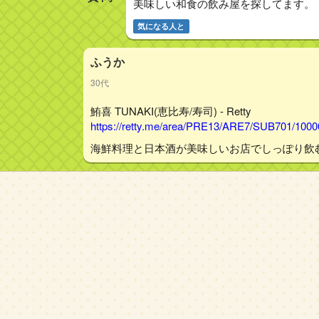
美味しい和食の飲み屋を探してます。
気になる人と
ふうか
30代
鮪喜 TUNAKI(恵比寿/寿司) - Retty
https://retty.me/area/PRE13/ARE7/SUB701/100
海鮮料理と日本酒が美味しいお店でしっぽり飲むの