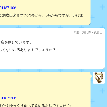
001187199/
満喫出来ます(^o^)今から、5時からですが、いけま
渋谷・恵比寿・代官山
お店を探しています。
しくないお店ありますでしょうか？
001187199/
か？ゆっくり食べて飲めるお店ですよ(^_^)