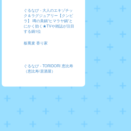
ぐるなび - 大人のエキゾチッ
ク＆ラグジュアリー【クンビ
ラ】 噂の美鍋”ヒマラヤ鍋”と
にかく効く★TVや雑誌が注目
する鍋1位
板蕎麦 香り家
ぐるなび - TORIDORI 恵比寿
（恵比寿/居酒屋）