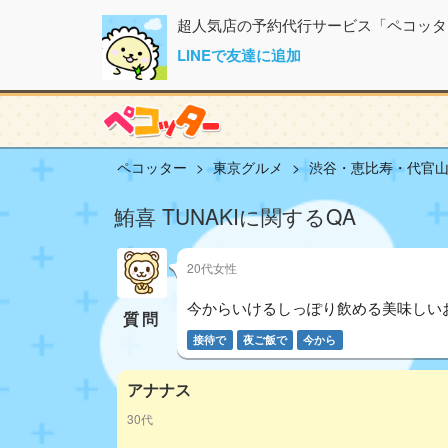
超人気店の予約代行サービス「ペコッタ
LINEで友達に追加
ペコッター
東京グルメ
渋谷・恵比寿・代官
鮪喜 TUNAKIに関するQA
20代女性
今からいけるしっぽり飲める美味しい
質問
接待で
夜ご飯で
今から
アナナス
30代