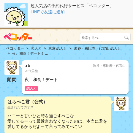
超人気店の予約代行サービス「ペコッター」
LINEで友達に追加
ペコッター
恋人と
東京 恋人と
渋谷・恵比寿・代官山 恋人と
夜、和食！デート！ ...
.rb
渋谷・恵比寿・代官山
20代男性
質問
夜、和食！デート！
恋人と
はらぺこ君（公式）
生まれたてのオス
ハニーと甘いひと時を過ごすぺこな！
愛してるーって最近言わなくなったのは、本当に君を
愛してるからだよって言ってみてぺこ♡