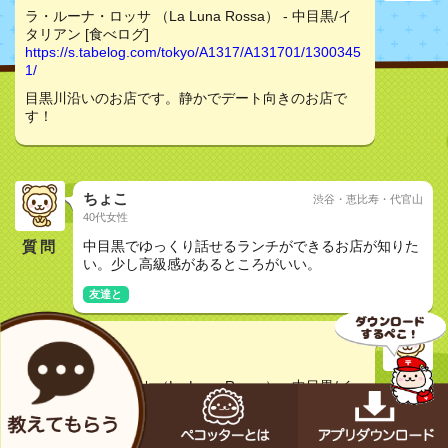
ラ・ルーナ・ロッサ （La Luna Rossa） - 中目黒/イ
タリアン [食べログ]
https://s.tabelog.com/tokyo/A1317/A131701/1300345
1/
目黒川沿いのお店です。静かでデート向きのお店で
す！
ちょこ
渋谷・恵比寿・代官山
40代女性
質問
中目黒でゆっくり話せるランチができるお店が知りた
い。少し高級感があるところがいい。
友達と
秋桜
20代非公開
ラ・ルーナ・ロッサ （La Luna Rossa） - 中目黒/イ
タリアン [食べログ]
https://s.tabelog.com/tokyo/A1317/A131701/1300345
1/