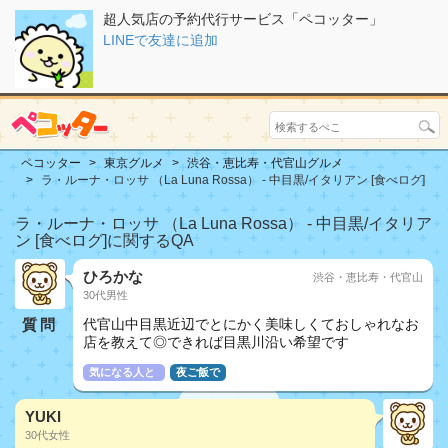
超人気店の予約代行サービス「ペコッター」
LINEで友達に追加
ペコッター
東京グルメ
渋谷・恵比寿・代官山グルメ
ラ・ルーナ・ロッサ （La Luna Rossa） - 中目黒/イタリアン [食べログ]
ラ・ルーナ・ロッサ （La Luna Rossa） - 中目黒/イタリア
ン [食べログ]に関するQA
ひろかな
渋谷・恵比寿・代官山
30代男性
質問
代官山中目黒近辺でとにかく美味しくておしゃれなお
店を教えて◎できれば目黒川沿い希望です
気になる人と
夜ご飯で
YUKI
30代女性