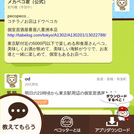
メカペコ君（公式）
初号機（学習中）
pecopeco...
コチラノお店はドウペコカ
個室居酒屋番屋八重洲本店
http://tabelog.com/tokyo/A1302/A130201/13022788/
東京駅付近の5000円以下で楽しめる和食屋さんペコ。
美味しくお酒が飲めて、美味しい海鮮がウリで、お友
達と一緒に楽しめて、個室もあるお店ペコ。
od
銀座・新橋・有楽町
20代男性
質問
明日の21時頃から東京駅周辺の個室居酒屋ある？
ミーティング
メカペコ君（公式）
初号機（学習中）
pecopeco...