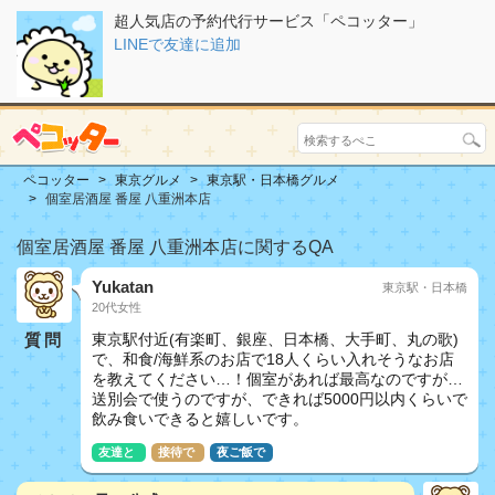
超人気店の予約代行サービス「ペコッター」
LINEで友達に追加
ペコッター
東京グルメ
東京駅・日本橋グルメ
個室居酒屋 番屋 八重洲本店
個室居酒屋 番屋 八重洲本店に関するQA
Yukatan
東京駅・日本橋
20代女性
質問
東京駅付近(有楽町、銀座、日本橋、大手町、丸の歌)
で、和食/海鮮系のお店で18人くらい入れそうなお店
を教えてください…！個室があれば最高なのですが…
送別会で使うのですが、できれば5000円以内くらいで
飲み食いできると嬉しいです。
友達と
接待で
夜ご飯で