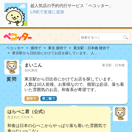
超人気店の予約代行サービス「ペコッター」
LINEで友達に追加
ペコッター
接待で
東京 接待で
東京駅・日本橋 接待で
東京駅から日比谷にかけてお店を探しています。 人...
まいこん
東京駅・日本橋
30代男性
質問
東京駅から日比谷にかけてお店を探しています。
人数は10人前後。お客様なので、個室は必須。落ち着
いた雰囲気のお店。和食系が希望です。
接待で
夜ご飯で
はらぺこ君（公式）
生まれたてのオス
和食は日本の心ぺこからやっぱり落ち着いた雰囲気で
食べたいぺこな♪