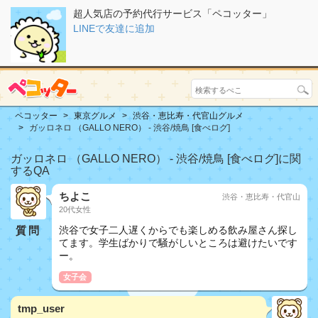
超人気店の予約代行サービス「ペコッター」
LINEで友達に追加
ペコッター
東京グルメ
渋谷・恵比寿・代官山グルメ
ガッロネロ （GALLO NERO） - 渋谷/焼鳥 [食べログ]
ガッロネロ （GALLO NERO） - 渋谷/焼鳥 [食べログ]に関
するQA
ちよこ
渋谷・恵比寿・代官山
20代女性
質問
渋谷で女子二人遅くからでも楽しめる飲み屋さん探し
てます。学生ばかりで騒がしいところは避けたいです
ー。
女子会
tmp_user