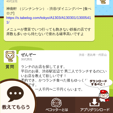
40代女性
神南軒 （ジンナンケン） - 渋谷/ダイニングバー [食べ
ログ]
https://s.tabelog.com/tokyo/A1303/A130301/1300541
1/
メニューが豊富でいつ行っても飽きない鉄板の店です
席数も多いから待たないで座れる確率高いですよ
ぜんぞー
渋谷・恵比寿・代官山
30代男性
質問
ランチのお店を探してます。
平日のお昼、渋谷駅近辺で 男二人でランチするのにい
いお店を教えて欲しいです！
予約でき、かつランチ食べた後もゆっくりできるのが
理想です。
予算は、一人千円〜二千円くらいまで。
友達と
なな☆
20代女性