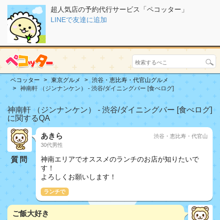
超人気店の予約代行サービス「ペコッター」
LINEで友達に追加
ペコッター
東京グルメ
渋谷・恵比寿・代官山グルメ
神南軒 （ジンナンケン） - 渋谷/ダイニングバー [食べログ]
神南軒 （ジンナンケン） - 渋谷/ダイニングバー [食べログ]
に関するQA
あきら
渋谷・恵比寿・代官山
30代男性
質問
神南エリアでオススメのランチのお店が知りたいで
す！
よろしくお願いします！
ランチで
ご飯大好き