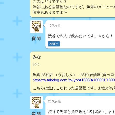
このはどうですか？
渋谷にある居酒屋なのですが、魚系のメニュー
個室もありますよ〜
10代女性
渋谷で６人で飲みたいです。今から！
質問
友達と
みな
30代
魚真 渋谷店 （うおしん） - 渋谷/居酒屋 [食べロ
https://s.tabelog.com/tokyo/A1303/A130301/130
こちらは魚にこだわった居酒屋です。お魚がお
20代女性
渋谷で先輩と魚料理を4名お願いしま
質問