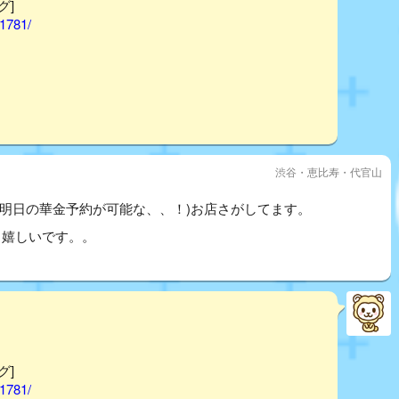
グ]
01781/
渋谷・恵比寿・代官山
ら明日の華金予約が可能な、、！)お店さがしてます。
と嬉しいです。。
グ]
01781/