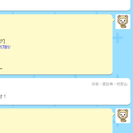
グ]
01781/
ー
渋谷・恵比寿・代官山
せ！