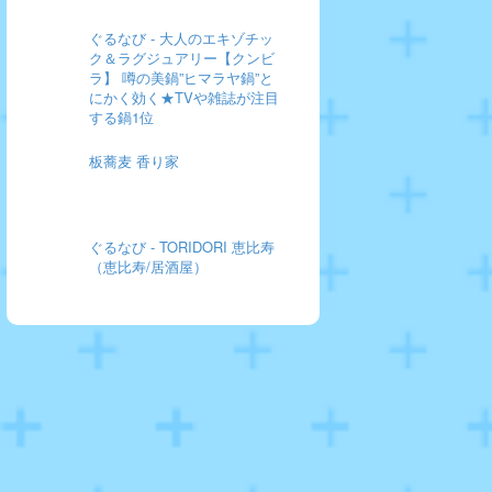
ぐるなび - 大人のエキゾチッ
ク＆ラグジュアリー【クンビ
ラ】 噂の美鍋”ヒマラヤ鍋”と
にかく効く★TVや雑誌が注目
する鍋1位
板蕎麦 香り家
ぐるなび - TORIDORI 恵比寿
（恵比寿/居酒屋）