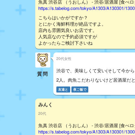
魚真 渋谷店 （うおしん） - 渋谷/居酒屋 [食べロ
https://s.tabelog.com/tokyo/A1303/A130301/130
こちらはいかがですか？
とにかく海鮮料理が絶品ですよ。
店内も雰囲気良いお店です。
人気店なので予約必須ですが
よかったらご検討下さいね
20代女性
渋谷で、美味しくて安い(そして今か
質問
2人。肉魚こだわりないけど居酒屋だ
友達と
夜ご飯で
みんく
20代
魚真 渋谷店 （うおしん） - 渋谷/居酒屋 [食べロ
https://s.tabelog.com/tokyo/A1303/A130301/130