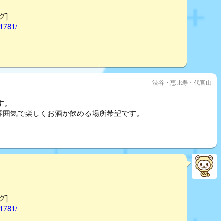
グ]
01781/
渋谷・恵比寿・代官山
す。
ルな雰囲気で楽しくお酒が飲める場所希望です。
グ]
01781/