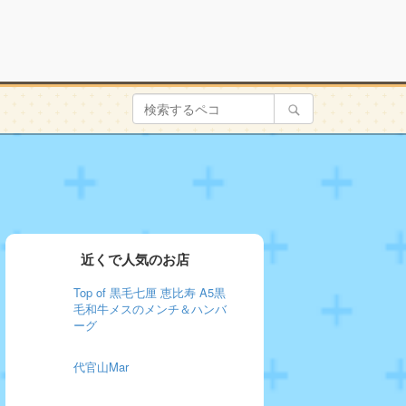
近くで人気のお店
Top of 黒毛七厘 恵比寿 A5黒
毛和牛メスのメンチ＆ハンバ
ーグ
代官山Mar