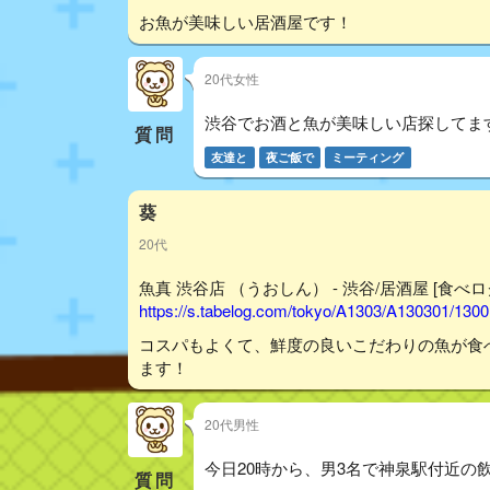
お魚が美味しい居酒屋です！
20代女性
渋谷でお酒と魚が美味しい店探してま
質問
友達と
夜ご飯で
ミーティング
葵
20代
魚真 渋谷店 （うおしん） - 渋谷/居酒屋 [食べロ
https://s.tabelog.com/tokyo/A1303/A130301/130
コスパもよくて、鮮度の良いこだわりの魚が食
ます！
20代男性
今日20時から、男3名で神泉駅付近の
質問