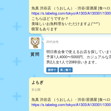
魚真 渋谷店 （うおしん） - 渋谷/居酒屋 [食べロ
https://s.tabelog.com/tokyo/A1303/A130301/130
こちらほどうですか？
美味しいお魚料理をいただけますよ(*^^*)
個室もあります
20代女性
明日夜会食で使えるお店を探していま
質問
予算1人4000〜5000円、カジュア
男2人女1人で20時頃いきます。
接待で
夜ご飯で
よもぎ
非公開
魚真 渋谷店 （うおしん） - 渋谷/居酒屋 [食べロ
https://s.tabelog.com/tokyo/A1303/A130301/130