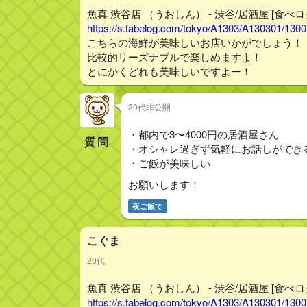
魚真 渋谷店 （うおしん） - 渋谷/居酒屋 [食べロ
https://s.tabelog.com/tokyo/A1303/A130301/130
こちらの海鮮が美味しいお店いかがでしょう！
比較的リーズナブルで楽しめますよ！
とにかくどれも美味しいですよー！
20代非公開
・都内で3〜4000円の居酒屋さん
質問
・オシャレ過ぎず気軽にお話しができ
・ご飯が美味しい
お願いします！
夜ご飯で
こぐま
20代
魚真 渋谷店 （うおしん） - 渋谷/居酒屋 [食べロ
https://s.tabelog.com/tokyo/A1303/A130301/130