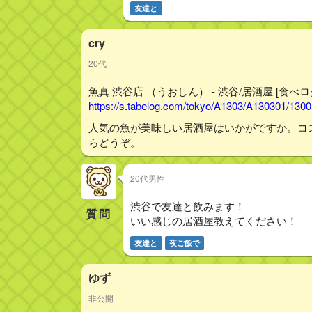
友達と
cry
20代
魚真 渋谷店 （うおしん） - 渋谷/居酒屋 [食べロ
https://s.tabelog.com/tokyo/A1303/A130301/130
人気の魚が美味しい居酒屋はいかがですか。コ
らどうぞ。
20代男性
渋谷で友達と飲みます！
質問
いい感じの居酒屋教えてください！
友達と
夜ご飯で
ゆず
非公開