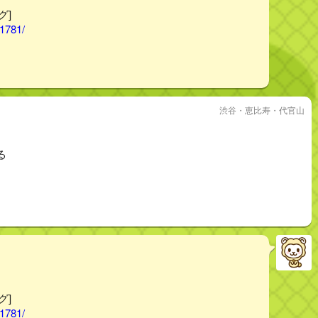
グ]
01781/
渋谷・恵比寿・代官山
る
グ]
01781/