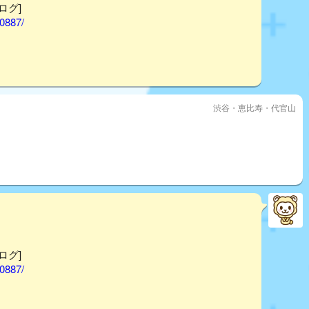
ログ]
70887/
渋谷・恵比寿・代官山
ログ]
70887/