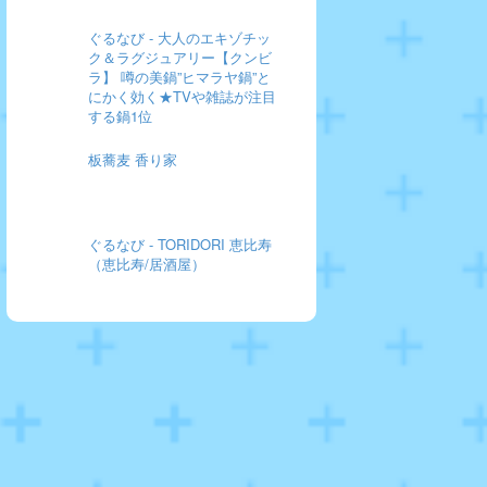
ぐるなび - 大人のエキゾチッ
ク＆ラグジュアリー【クンビ
ラ】 噂の美鍋”ヒマラヤ鍋”と
にかく効く★TVや雑誌が注目
する鍋1位
板蕎麦 香り家
ぐるなび - TORIDORI 恵比寿
（恵比寿/居酒屋）