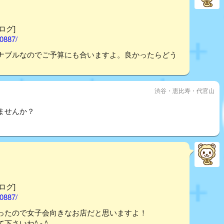
ログ]
70887/
ナブルなのでご予算にも合いますよ。良かったらどう
渋谷・恵比寿・代官山
ませんか？
ログ]
70887/
ったので女子会向きなお店だと思いますよ！
さいね^ - ^