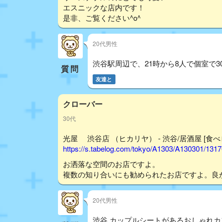
エスニックな店内です！
是非、ご覧ください^o^
20代男性
渋谷駅周辺で、21時から8人で個室で
質問
友達と
クローバー
30代
光屋 渋谷店 （ヒカリヤ） - 渋谷/居酒屋 [食べ
https://s.tabelog.com/tokyo/A1303/A130301/131
お洒落な空間のお店ですよ。
複数の知り合いにも勧められたお店ですよ。良
20代男性
渋谷 カップルシートがあるおしゃれ