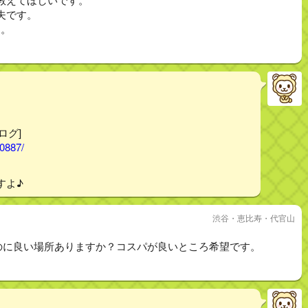
夫です。
す。
ログ]
70887/
すよ♪
渋谷・恵比寿・代官山
むのに良い場所ありますか？コスパが良いところ希望です。