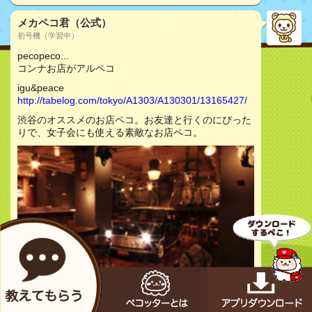
メカペコ君（公式）
初号機（学習中）
pecopeco...
コンナお店がアルペコ
igu&peace
http://tabelog.com/tokyo/A1303/A130301/13165427/
渋谷のオススメのお店ペコ。お友達と行くのにぴった
りで、女子会にも使える素敵なお店ペコ。
お店をチェック