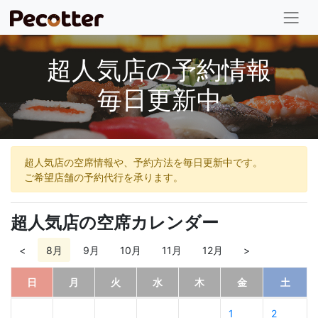
超人気店の予約情報
毎日更新中
超人気店の空席情報や、予約方法を毎日更新中です。
ご希望店舗の予約代行を承ります。
超人気店の空席カレンダー
<
8月
9月
10月
11月
12月
>
日
月
火
水
木
金
土
1
2