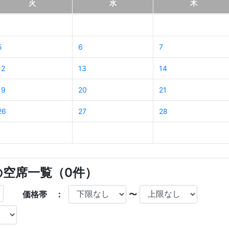
火
水
木
5
6
7
12
13
14
19
20
21
26
27
28
店の空席一覧（
0
件）
価格帯 ：
〜