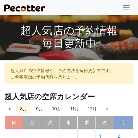
超人気店の予約情報
毎日更新中
超人気店の空席情報や、予約方法を毎日更新中です。
ご希望店舗の予約代行を承ります。
超人気店の空席カレンダー
<
8月
9月
10月
11月
12月
>
日
月
火
水
木
金
土
1
2