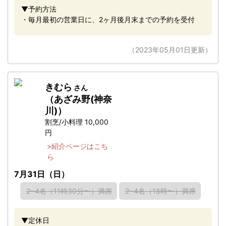
▼予約方法
・毎月最初の営業日に、2ヶ月後月末までの予約を受付
（2023年05月01日更新）
きむら
さん
（あざみ野(神奈
川)）
割烹/小料理 10,000
円
>紹介ページはこち
ら
7月31日（日）
2~4名（11時30分〜）満席
2~4名（18時〜）満席
▼定休日