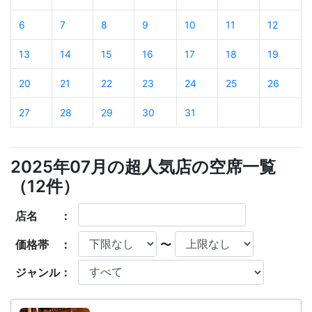
6
7
8
9
10
11
12
13
14
15
16
17
18
19
20
21
22
23
24
25
26
27
28
29
30
31
2025年07月の超人気店の空席一覧
（
12
件）
店名 ：
価格帯 ：
〜
ジャンル：