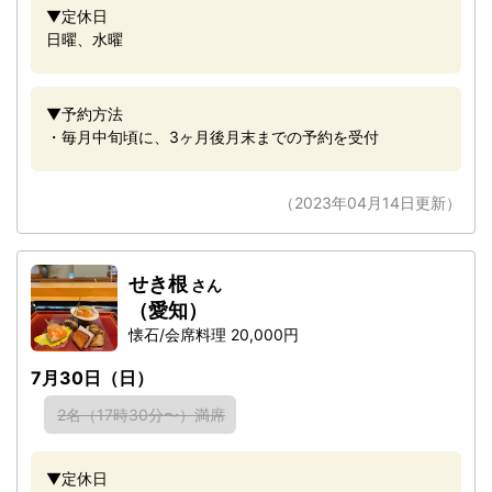
▼定休日
日曜、水曜
▼予約方法
・毎月中旬頃に、3ヶ月後月末までの予約を受付
（2023年04月14日更新）
せき根
さん
（愛知）
懐石/会席料理 20,000円
7月30日（日）
2名（17時30分〜）満席
▼定休日