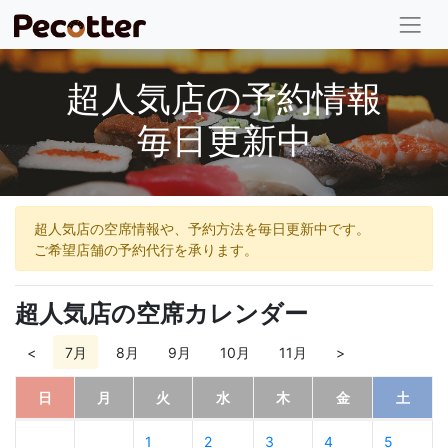
超人気店の予約情報
毎日更新中
超人気店の空席情報や、予約方法を毎日更新中です。
ご希望店舗の予約代行を承ります。
超人気店の空席カレンダー
<
7月
8月
9月
10月
11月
>
日
月
火
水
木
金
土
1
2
3
4
5