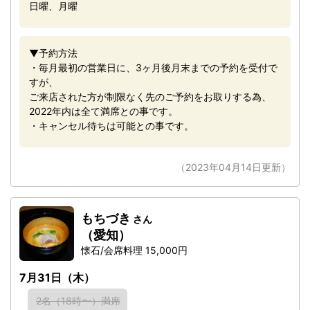
日曜、月曜
▼予約方法
・毎月最初の営業日に、3ヶ月後月末までの予約を受付で
すが、
ご来店された方が制限なく先のご予約をお取りする為、
2022年内は全て満席との事です。
・キャンセル待ちは可能との事です。
（2023年04月14日更新）
もちづき
さん
（愛知）
懐石/会席料理 15,000円
7月31日（木）
2名（18時〜）満席