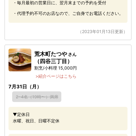
・毎月最初の営業日に、翌月末までの予約を受付
・代理予約不可のお店なので、ご自身でお電話ください。
（2023年01月13日更新）
荒木町たつや
さん
（四谷三丁目）
割烹/小料理 15,000円
>紹介ページはこちら
7月31日（月）
2~4名（19時〜）満席
▼定休日
水曜、祝日、日曜不定休