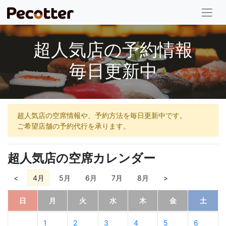
超人気店の予約情報
毎日更新中
超人気店の空席情報や、予約方法を毎日更新中です。
ご希望店舗の予約代行を承ります。
超人気店の空席カレンダー
<
4月
5月
6月
7月
8月
>
日
月
火
水
木
金
土
1
2
3
4
5
6