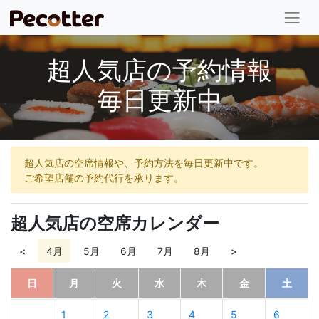
超人気店の予約情報
毎日更新中
超人気店の空席情報や、予約方法を毎日更新中です。
ご希望店舗の予約代行を承ります。
超人気店の空席カレンダー
<
4月
5月
6月
7月
8月
>
日
月
火
水
木
金
土
1
2
3
4
5
6