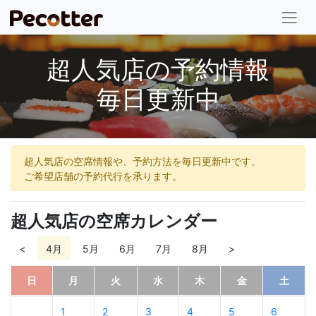
超人気店の予約情報
毎日更新中
超人気店の空席情報や、予約方法を毎日更新中です。
ご希望店舗の予約代行を承ります。
超人気店の空席カレンダー
<
4月
5月
6月
7月
8月
>
日
月
火
水
木
金
土
1
2
3
4
5
6