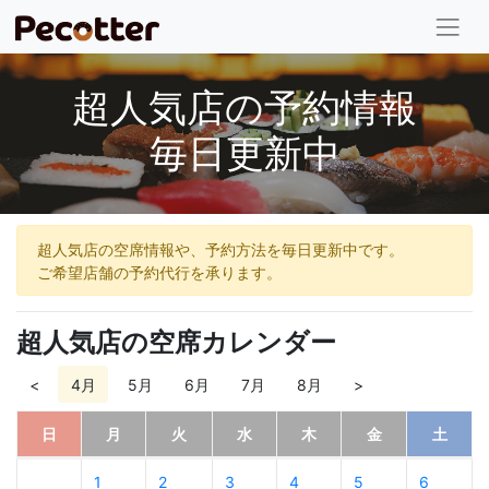
超人気店の予約情報
毎日更新中
超人気店の空席情報や、予約方法を毎日更新中です。
ご希望店舗の予約代行を承ります。
超人気店の空席カレンダー
<
4月
5月
6月
7月
8月
>
日
月
火
水
木
金
土
1
2
3
4
5
6