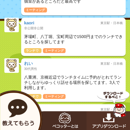
個室があるところだと最高です
ミーティング
kaori
東京駅・日本橋
非公開非公開
茅場町、八丁堀、宝町周辺で1500円までのランチでき
るところを探してます
ランチで
ミーティング
れい
東京駅・日本橋
30代男性
八重洲、京橋近辺でランチタイムに予約がとれてラン
チしながらゆっくり話せる場所を探してます。3人で
利用します。
ランチで
ミーティング
かすみん
東京駅・日本橋
20代女性
東京駅付近で焼肉飲み会！
飲み放題付で1人当たり予算3500円ぐらい