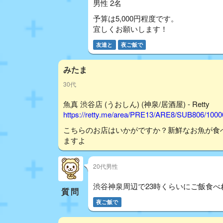
男性 2名
予算は5,000円程度です。
宜しくお願いします！
友達と
夜ご飯で
みたま
30代
魚真 渋谷店 (うおしん) (神泉/居酒屋) - Retty
https://retty.me/area/PRE13/ARE8/SUB806/100
こちらのお店はいかがですか？新鮮なお魚が食
ますよ
20代男性
渋谷神泉周辺で23時くらいにご飯食
質問
夜ご飯で