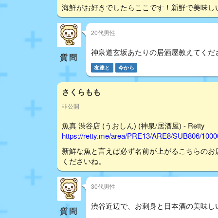
海鮮がお好きでしたらここです！新鮮で美味し
20代男性
神泉道玄坂あたりの居酒屋教えてくだ
質問
友達と
今から
さくらもも
非公開
魚真 渋谷店 (うおしん) (神泉/居酒屋) - Retty
https://retty.me/area/PRE13/ARE8/SUB806/100
新鮮な魚と言えば必ず名前が上がるこちらのお
くださいね。
30代男性
渋谷近辺で、お刺身と日本酒の美味し
質問