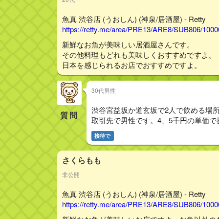
魚真 渋谷店 (うおしん) (神泉/居酒屋) - Retty
https://retty.me/area/PRE13/ARE8/SUB806/100
新鮮なお魚が美味しい居酒屋さんです。
その他料理もどれも美味しくおすすめですよ。
日本を感じられるお店でおすすめですよ。
30代男性
渋谷宮益坂か道玄坂で2人で飲める場
質問
取引先で男性です。4、5千円の単価で
接待で
さくらもも
非公開
魚真 渋谷店 (うおしん) (神泉/居酒屋) - Retty
https://retty.me/area/PRE13/ARE8/SUB806/100