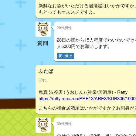
新鮮なお魚がいただける居酒屋はいかがですか
もとってもオススメですよ。
20代男性
28日の夜から15人程度でわいわいで
質問
人5000円でお願いします。
夜ご飯で
ふたば
30代
魚真 渋谷店 (うおしん) (神泉/居酒屋) - Retty
https://retty.me/area/PRE13/ARE8/SUB806/100
こちらの和食居酒屋はいかがですか？お刺身が
30代男性
会社の同僚6人（30代、男）での飲み