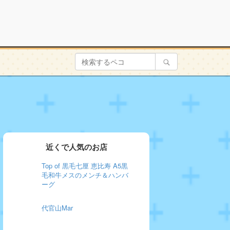
近くで人気のお店
Top of 黒毛七厘 恵比寿 A5黒
毛和牛メスのメンチ＆ハンバ
ーグ
代官山Mar