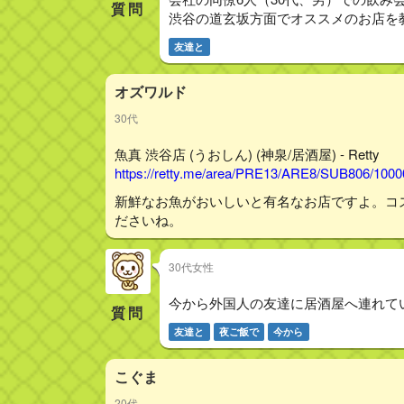
質問
渋谷の道玄坂方面でオススメのお店を
友達と
オズワルド
30代
魚真 渋谷店 (うおしん) (神泉/居酒屋) - Retty
https://retty.me/area/PRE13/ARE8/SUB806/100
新鮮なお魚がおいしいと有名なお店ですよ。コ
ださいね。
30代女性
今から外国人の友達に居酒屋へ連れて
質問
友達と
夜ご飯で
今から
こぐま
20代