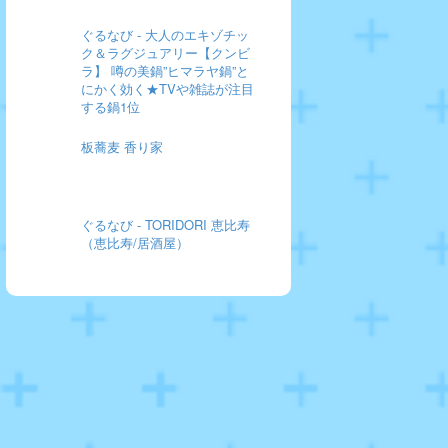
ぐるなび - 大人のエキゾチッ
ク＆ラグジュアリー【クンビ
ラ】 噂の美鍋”ヒマラヤ鍋”と
にかく効く★TVや雑誌が注目
する鍋1位
板蕎麦 香り家
ぐるなび - TORIDORI 恵比寿
（恵比寿/居酒屋）