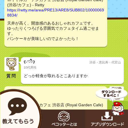
(渋谷/カフェ) - Retty
https://retty.me/area/PRE13/ARE8/SUB802/10000069
8834/
天井が高く、開放感のあるおしゃれカフェです。
ゆったりくつろげる雰囲気でカフェタイム過ごせま
す。
パンケーキが美味しいのでよかったら！
ʕ·͡ˑ·ཻʔ
渋谷・恵比寿・代官山
10代男性
質問
どっか軽食が取れるとこありますか
みたま
30代女性
ロイヤルガーデンカフェ 渋谷店 (Royal Garden Cafe)
(渋谷/カフェ) - Retty
https://retty.me/area/PRE13/ARE8/SUB802/10000069
8834/