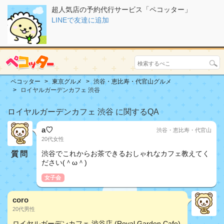
超人気店の予約代行サービス「ペコッター」
LINEで友達に追加
ペコッター
東京グルメ
渋谷・恵比寿・代官山グルメ
ロイヤルガーデンカフェ 渋谷
ロイヤルガーデンカフェ 渋谷 に関するQA
a♡
渋谷・恵比寿・代官山
20代女性
質問
渋谷でこれからお茶できるおしゃれなカフェ教えてく
ださい(＾ω＾)
女子会
coro
20代男性
ロイヤルガーデンカフェ 渋谷店 (Royal Garden Cafe)