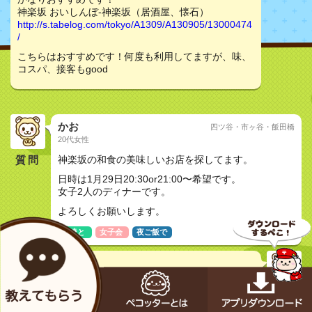
神楽坂 おいしんぼ-神楽坂（居酒屋、懐石）
http://s.tabelog.com/tokyo/A1309/A130905/13000474
/
こちらはおすすめです！何度も利用してますが、味、
コスパ、接客もgood
かお
四ツ谷・市ヶ谷・飯田橋
20代女性
質問
神楽坂の和食の美味しいお店を探してます。
日時は1月29日20:30or21:00〜希望です。
女子2人のディナーです。
よろしくお願いします。
友達と
女子会
夜ご飯で
ぽぽろ
20代女性
神楽坂 おいしんぼ （【旧店名】京都ぎをん おいしん
ぼ神楽坂店） - 飯田橋/居酒屋 [食べログ]