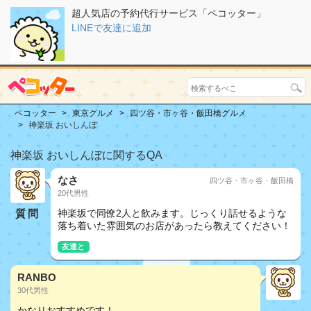
超人気店の予約代行サービス「ペコッター」
LINEで友達に追加
ペコッター
東京グルメ
四ツ谷・市ヶ谷・飯田橋グルメ
神楽坂 おいしんぼ
神楽坂 おいしんぼに関するQA
なさ
四ツ谷・市ヶ谷・飯田橋
20代男性
質問
神楽坂で同僚2人と飲みます。じっくり話せるような
落ち着いた雰囲気のお店があったら教えてください！
友達と
RANBO
30代男性
かなりおすすめです！