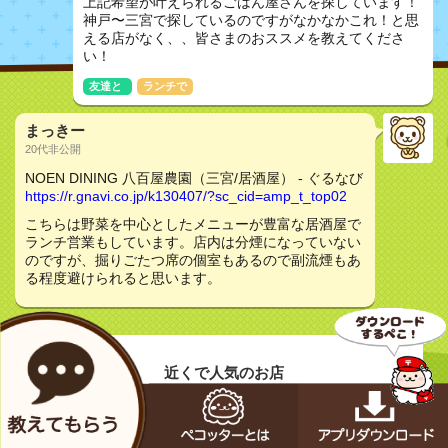
上記希望が叶えられるごはん屋さんを探しています！
神戸〜三宮で探しているのですがなかなかこれ！と思
える店がなく、、皆さまのおススメを教えてくださ
い！
友達と
ランチで
まっきー
20代非公開
NOEN DINING 八百屋農園（三宮/居酒屋） - ぐるなび
https://r.gnavi.co.jp/k130407/?sc_cid=amp_t_top02
こちらは野菜を中心としたメニューが豊富な居酒屋で
ランチ営業もしています。店内は分煙になっていない
のですが、掘りごたつ席の個室もあるので副流煙もあ
る程度避けられると思います。
近くで人気のお店
カフェ フロインドリーブ本店