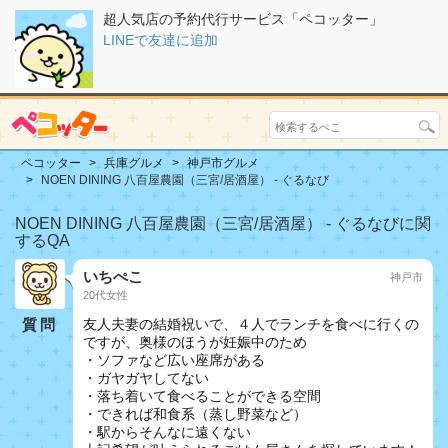
超人気店の予約代行サービス「ペコッター」
LINEで友達に追加
ペコッター
兵庫グルメ
神戸市グルメ
NOEN DINING 八百屋農園（三宮/居酒屋） - ぐるなび
NOEN DINING 八百屋農園（三宮/居酒屋） - ぐるなびに関
するQA
いちぺこ
神戸市
20代女性
質問
友人夫妻の結婚祝いで、４人でランチを食べに行くの
ですが、奥様のほうが妊娠中のため
・ソファなど広い座席がある
・ガヤガヤしてない
・落ち着いて食べることができる空間
・できれば和食系（蒸し野菜など）
・駅からそんなに遠くない