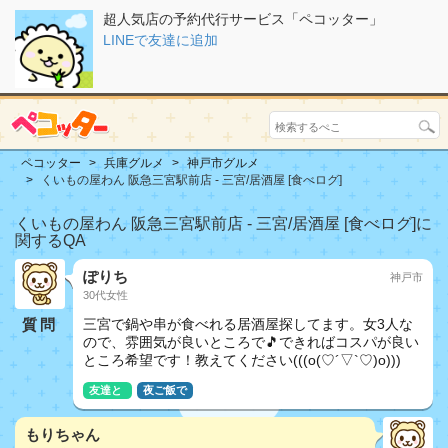
超人気店の予約代行サービス「ペコッター」
LINEで友達に追加
ペコッター
兵庫グルメ
神戸市グルメ
くいもの屋わん 阪急三宮駅前店 - 三宮/居酒屋 [食べログ]
くいもの屋わん 阪急三宮駅前店 - 三宮/居酒屋 [食べログ]に
関するQA
ぽりち
神戸市
30代女性
質問
三宮で鍋や串が食べれる居酒屋探してます。女3人な
ので、雰囲気が良いところで🎵できればコスパが良い
ところ希望です！教えてください(((o(♡´▽`♡)o)))
友達と
夜ご飯で
もりちゃん