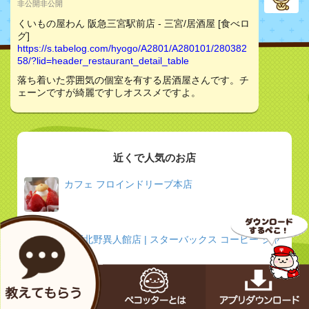
非公開非公開
くいもの屋わん 阪急三宮駅前店 - 三宮/居酒屋 [食べロ
グ]
https://s.tabelog.com/hyogo/A2801/A280101/280382
58/?lid=header_restaurant_detail_table
落ち着いた雰囲気の個室を有する居酒屋さんです。チ
ェーンですが綺麗ですしオススメですよ。
近くで人気のお店
カフェ フロインドリーブ本店
神戸北野異人館店 | スターバックス コーヒー ジャ
パン
鉄板焼 ねいろ