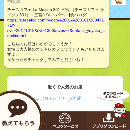
30代女性
チーズカフェ La Maison 301 三宮 （チーズカフェ ラ
メゾン301） - 三宮/バル・バール [食べログ]
https://s.tabelog.com/hyogo/A2801/A280101/280471
71/?
svd=20171015&svt=1300&svps=2&default_yoyaku_c
ondition=1
こちらのお店はいかがでしょうか？
女性に大人気のオシャレカフェでランチもいただけま
すよ。
良かったらチェックしてみてくださいね！
近くで人気のお店
カフェ フロインドリーブ本店
神戸北野異人館店 | スターバックス コーヒー ジャ
パン