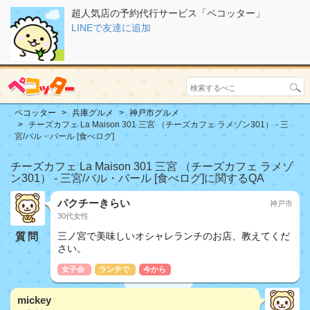
超人気店の予約代行サービス「ペコッター」
LINEで友達に追加
ペコッター
兵庫グルメ
神戸市グルメ
チーズカフェ La Maison 301 三宮 （チーズカフェ ラメゾン301） - 三
宮/バル・バール [食べログ]
チーズカフェ La Maison 301 三宮 （チーズカフェ ラメゾ
ン301） - 三宮/バル・バール [食べログ]に関するQA
パクチーきらい
神戸市
30代女性
質問
三ノ宮で美味しいオシャレランチのお店、教えてくだ
さい。
女子会
ランチで
今から
mickey