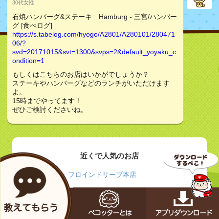
30代女性
石焼ハンバーグ&ステーキ Hamburg - 三宮/ハンバー
グ [食べログ]
https://s.tabelog.com/hyogo/A2801/A280101/280471
06/?
svd=20171015&svt=1300&svps=2&default_yoyaku_c
ondition=1
もしくはこちらのお店はいかがでしょうか？
ステーキやハンバーグなどのランチがいただけます
よ。
15時までやってます！
ぜひご検討くださいね。
近くで人気のお店
カフェ フロインドリーブ本店
神戸北野異人館店 | スターバックス コーヒー ジャ