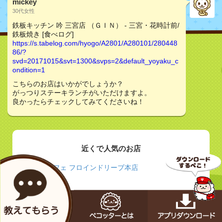
mickey
30代女性
鉄板キッチン 吟 三宮店 （ＧＩＮ） - 三宮・花時計前/
鉄板焼き [食べログ]
https://s.tabelog.com/hyogo/A2801/A280101/280448
86/?
svd=20171015&svt=1300&svps=2&default_yoyaku_c
ondition=1
こちらのお店はいかがでしょうか？
がっつりステーキランチがいただけますよ。
良かったらチェックしてみてくださいね！
近くで人気のお店
カフェ フロインドリーブ本店
神戸北野異人館店 | スターバックス コーヒー ジャ
パン