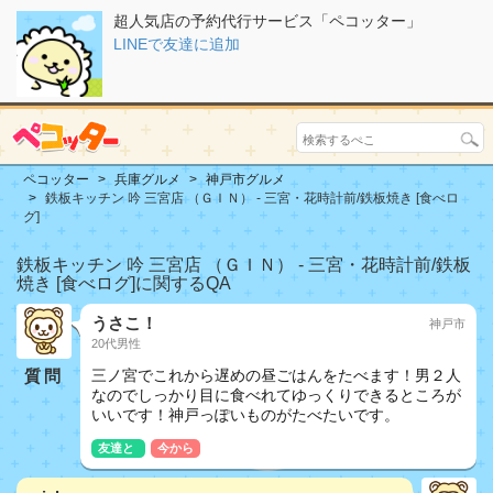
超人気店の予約代行サービス「ペコッター」
LINEで友達に追加
ペコッター
兵庫グルメ
神戸市グルメ
鉄板キッチン 吟 三宮店 （ＧＩＮ） - 三宮・花時計前/鉄板焼き [食べロ
グ]
鉄板キッチン 吟 三宮店 （ＧＩＮ） - 三宮・花時計前/鉄板
焼き [食べログ]に関するQA
うさこ！
神戸市
20代男性
質問
三ノ宮でこれから遅めの昼ごはんをたべます！男２人
なのでしっかり目に食べれてゆっくりできるところが
いいです！神戸っぽいものがたべたいです。
友達と
今から