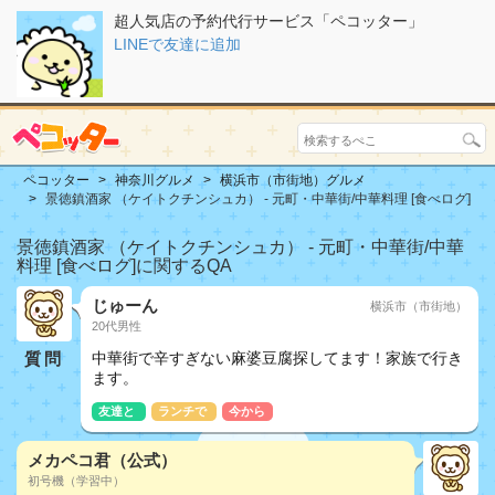
超人気店の予約代行サービス「ペコッター」
LINEで友達に追加
ペコッター
神奈川グルメ
横浜市（市街地）グルメ
景徳鎮酒家 （ケイトクチンシュカ） - 元町・中華街/中華料理 [食べログ]
景徳鎮酒家 （ケイトクチンシュカ） - 元町・中華街/中華
料理 [食べログ]に関するQA
じゅーん
横浜市（市街地）
20代男性
質問
中華街で辛すぎない麻婆豆腐探してます！家族で行き
ます。
友達と
ランチで
今から
メカペコ君（公式）
初号機（学習中）