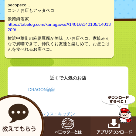
pecopeco...
コンナお店もアッタペコ
景徳鎮酒家
https://tabelog.com/kanagawa/A1401/A140105/14013
209/
横浜中華街の麻婆豆腐が美味しいお店ペコ。家族みん
なで満喫できて、仲良くお友達と楽しめて、お昼ごは
んを食べれるお店ペコ。
近くで人気のお店
DRAGON酒家
カレーハウス・キッチン