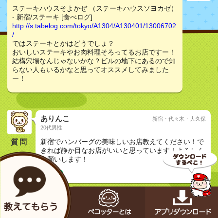
ステーキハウスそよかぜ （ステーキハウスソヨカゼ）
- 新宿/ステーキ [食べログ]
http://s.tabelog.com/tokyo/A1304/A130401/13006702
/
ではステーキとかはどうでしょ？
おいしいステーキやお肉料理そろってるお店ですー！
結構穴場なんじゃないかな？ビルの地下にあるので知
らない人もいるかなと思ってオススメしてみました
ー！
ありんこ
新宿・代々木・大久保
20代男性
質問
新宿でハンバーグの美味しいお店教えてください！で
きれば静か目なお店がいいと思っています！よろしく
お願いします！
友達と
ぴゃん
30代男性